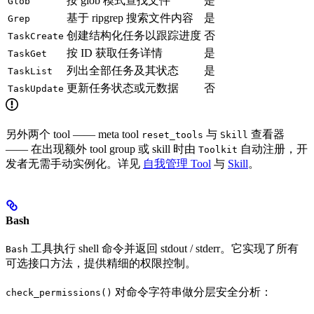
按 glob 模式查找文件
是
Glob
基于 ripgrep 搜索文件内容
是
Grep
创建结构化任务以跟踪进度
否
TaskCreate
按 ID 获取任务详情
是
TaskGet
列出全部任务及其状态
是
TaskList
更新任务状态或元数据
否
TaskUpdate
另外两个 tool —— meta tool
与
查看器
reset_tools
Skill
—— 在出现额外 tool group 或 skill 时由
自动注册，开
Toolkit
发者无需手动实例化。详见
自我管理 Tool
与
Skill
。
Bash
工具执行 shell 命令并返回 stdout / stderr。它实现了所有
Bash
可选接口方法，提供精细的权限控制。
对命令字符串做分层安全分析：
check_permissions()