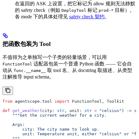
在返回的 ASK 上设置，把它标记为 allow 规则无法静默
的 safety check（例如
标记
目标）。
DeployTool
prod-*
各 mode 下的具体处理见
safety check 契约
。
把函数包装为 Tool
不值得为之单独写一个子类的轻量场景，可以用
适配器包装一个普通 Python 函数 —— 它会自
FunctionTool
动从
取 tool 名、从 docstring 取描述、从类型
func.__name__
注解推导 input schema。
from
 agentscope.tool 
import
 FunctionTool, Toolkit
def
 get_weather
(
city
: 
str
, 
unit
: 
str
 =
 "celsius"
) -> 
st
    """Get the current weather for a city.
    Args:
        city: The city name to look up.
        unit: Temperature unit, either "celsius" or "fa
    """