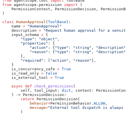
from
 agentscope.tool 
import
 ToolBase
from
 agentscope.permission 
import
 (
    PermissionContext, PermissionDecision, PermissionBe
)
class
 HumanApproval
(
ToolBase
):
    name 
=
 "HumanApproval"
    description 
=
 "Request human approval for a sensiti
    input_schema 
=
 {
        "type"
: 
"object"
,
        "properties"
: {
            "action"
: {
"type"
: 
"string"
, 
"description"
:
            "reason"
: {
"type"
: 
"string"
, 
"description"
:
        },
        "required"
: [
"action"
, 
"reason"
],
    }
    is_concurrency_safe 
=
 True
    is_read_only 
=
 False
    is_external_tool 
=
 True
    async
 def
 check_permissions
(
        self
, 
tool_input
: 
dict
, 
context
: PermissionCont
    ) -> PermissionDecision:
        return
 PermissionDecision(
            behavior
=
PermissionBehavior.
ALLOW
,
            message
=
"External tool dispatch is always a
        )