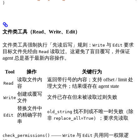
)
文件类工具（Read、Write、Edit）
文件类工具强制执行「先读后写」规则：
与
要求
Write
Edit
目标文件先经由
读取过。这避免了盲目覆写，并保证
Read
agent 总是基于最新内容操作。
Tool
操作
关键行为
读取文件内
返回带行号的内容；支持 offset / limit 处
Read
容
理大文件；结果缓存在 agent state
创建或覆写
文件已存在但未被读取过则失败
Write
文件
替换文件中
找不到或不唯一时失败（除
old_string
的精确字符
Edit
非
）；要求先读取
replace_all=True
串
——
与
共用同一权限逻
check_permissions()
Write
Edit