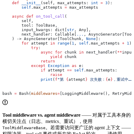
    def
 __init__
(
self
, 
max_attempts
: 
int
 =
 3
):
        self
.max_attempts 
=
 max_attempts
    async
 def
 on_tool_call
(
        self
,
        tool
: ToolBase,
        input_kwargs
: dict[
str
, Any],
        next_handler
: Callable[
...
, AsyncGenerator[Tool
    ) -> AsyncGenerator[ToolChunk, 
None
]:
        for
 attempt 
in
 range
(
1
, 
self
.max_attempts 
+
 1
):
            try
:
                async
 for
 chunk 
in
 next_handler(
**
input
                    yield
 chunk
                return
            except
 Exception
 as
 e:
                if
 attempt 
==
 self
.max_attempts:
                    raise
                print
(
f
"第 
{
attempt
}
 次失败：
{
e
}
，重试中……
bash 
=
 Bash(
middlewares
=
[LoggingMiddleware(), RetryMidd
Tool middleware vs. agent middleware
—— 对属于工具本身的
横切关注点（日志、metrics、重试），使用
。若需要访问更广泛的 agent 上下文 ——
ToolMiddlewareBase
权限决策、tool-call 事件或所在的 ReAct 轮次 —— 请使用