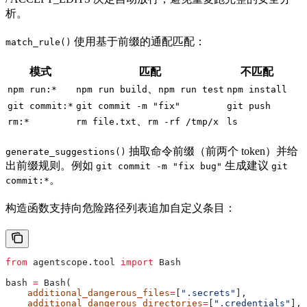
析。
使用基于前缀的通配匹配：
match_rule()
模式
匹配
不匹配
、
npm run:*
npm run build
npm run test
npm install
git commit:*
git commit -m "fix"
git push
、
rm:*
rm file.txt
rm -rf /tmp/x
ls
抽取命令前缀（前两个 token）并给
generate_suggestions()
出前缀规则。例如
生成建议
git commit -m "fix bug"
git
。
commit:*
构造函数支持向危险路径列表追加自定义条目：
from
 agentscope.tool 
import
 Bash
bash 
=
 Bash(
    additional_dangerous_files
=
[
".secrets"
],
    additional_dangerous_directories
=
[
".credentials"
],