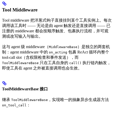
Tool Middleware
Tool middleware 把洋葱式钩子直接挂到某个工具实例上。每次
调用该工具时 —— 无论是由 agent 触发还是直接调用 —— 已
注册的 middleware 都会按顺序触发、包裹执行流程，并可观
测或改写输入与输出。
这与 agent 级 middleware（
）是独立的两套机
MiddlewareBase
制：agent middleware 中的
包裹 ReAct 循环内整个
on_acting
tool-call slot（含权限检查和事件发送），而
只在工具自身的
执行链内触发，
ToolMiddlewareBase
call()
即使工具在 agent 之外被直接调用也会生效。
ToolMiddlewareBase 接口
继承
，实现唯一的抽象异步生成器方法
ToolMiddlewareBase
：
on_tool_call