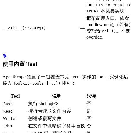
tool（
is_external_to
）不需要实现。
True
框架调度入口。依次
middleware 链（若
—
__call__(**kwargs)
委托给
。不要
call()
override。
使用内置 Tool
AgentScope 预置了一组覆盖常见 agent 操作的 tool，实例化后
传入
即可：
Toolkit(tools=[...])
Tool
说明
只读
执行 shell 命令
否
Bash
按行号读取文件内容
是
Read
创建或覆写文件
否
Write
在文件中做精确字符串替换
否
Edit