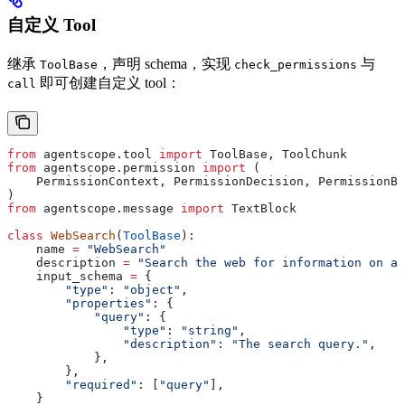
自定义 Tool
继承
，声明 schema，实现
与
ToolBase
check_permissions
即可创建自定义 tool：
call
from
 agentscope.tool 
import
 ToolBase, ToolChunk
from
 agentscope.permission 
import
 (
    PermissionContext, PermissionDecision, PermissionBe
)
from
 agentscope.message 
import
 TextBlock
class
 WebSearch
(
ToolBase
):
    name 
=
 "WebSearch"
    description 
=
 "Search the web for information on a 
    input_schema 
=
 {
        "type"
: 
"object"
,
        "properties"
: {
            "query"
: {
                "type"
: 
"string"
,
                "description"
: 
"The search query."
,
            },
        },
        "required"
: [
"query"
],
    }