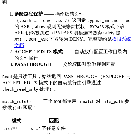
辑：
危险路径保护
—— 操作敏感文件
（
、
、
）返回带
.bashrc
.env
.ssh/
bypass_immune=True
的 ASK，allow 规则无法静默授权。
模式下该
BYPASS
ASK 仍然被跳过（BYPASS 明确选择放弃 safety 提
示），
下被转为 DENY。完整契约见
权限系统
DONT_ASK
文档
。
ACCEPT_EDITS 模式
—— 自动放行配置工作目录内
的文件操作
PASSTHROUGH
—— 交给权限引擎做规则匹配
是只读工具，始终返回 PASSTHROUGH（EXPLORE 与
Read
ACCEPT_EDITS 模式下的自动放行由引擎通过
处理）。
check_read_only
—— 三个 tool 都使用
对
参
match_rule()
fnmatch
file_path
数做 glob 匹配：
模式
匹配
下任意文件
src/**
src/