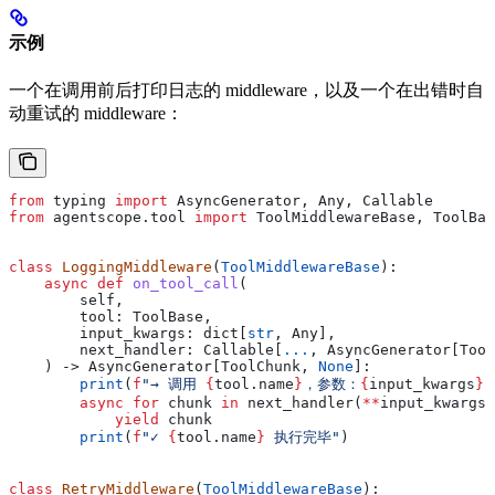
示例
一个在调用前后打印日志的 middleware，以及一个在出错时自
动重试的 middleware：
from
 typing 
import
 AsyncGenerator, Any, Callable
from
 agentscope.tool 
import
 ToolMiddlewareBase, ToolBas
class
 LoggingMiddleware
(
ToolMiddlewareBase
):
    async
 def
 on_tool_call
(
        self
,
        tool
: ToolBase,
        input_kwargs
: dict[
str
, Any],
        next_handler
: Callable[
...
, AsyncGenerator[Tool
    ) -> AsyncGenerator[ToolChunk, 
None
]:
        print
(
f
"→ 调用 
{
tool.name
}
，参数：
{
input_kwargs
}
"
        async
 for
 chunk 
in
 next_handler(
**
input_kwargs)
            yield
 chunk
        print
(
f
"✓ 
{
tool.name
}
 执行完毕"
)
class
 RetryMiddleware
(
ToolMiddlewareBase
):