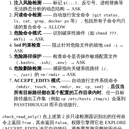
注入风险检测
—— 标记
、反引号、进程替换等
$(...)
无法静态分析的动态结构 → ASK
只读命令检测
—— 自动放行安全命令（
、
git status
、
、
、
等），包括所有子命令均只
ls
cat
grep
docker ps
读的复合命令 → ALLOW
危险命令模式
—— 识别破坏性操作（如
、
chmod 777
） → ASK
mkfs
Sed 约束检查
—— 阻止针对危险文件的就地
→
sed -i
ASK
危险路径保护
—— 检查命令是否操作敏感配置文件
（
、
、
） → ASK
.bashrc
.ssh/
.env
危险删除检测
—— 捕获指向关键系统路径（
、
/
、
）的
/
→ ASK
~
/usr
rm
rmdir
ACCEPT_EDITS 模式
—— 自动放行文件系统命令
（
、
、
、
、
、
、
），
且仅当
mkdir
touch
rm
rmdir
mv
cp
sed
所有目标路径都在某个配置的工作目录内时
。任一目标
路径越出工作集（例如
）会落到
cp /etc/hosts /tmp/x
PASSTHROUGH 而不自动放行。
在上述第 2 步只读检测器识别出的任何命
check_read_only()
令上返回
，其余返回
。权限引擎用它在 EXPLORE
True
False
/ ACCEPT_EDITS 决定自动放行，避免重复跑完整的安全分