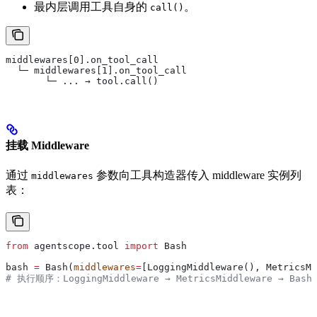
最内层调用工具自身的
。
call()
middlewares[0].on_tool_call
  └─ middlewares[1].on_tool_call
       └─ ... → tool.call()
挂载 Middleware
通过
参数向工具构造器传入 middleware 实例列
middlewares
表：
from
 agentscope.tool 
import
 Bash
bash 
=
 Bash(
middlewares
=
[LoggingMiddleware(), MetricsM
# 执行顺序：LoggingMiddleware → MetricsMiddleware → Bash.