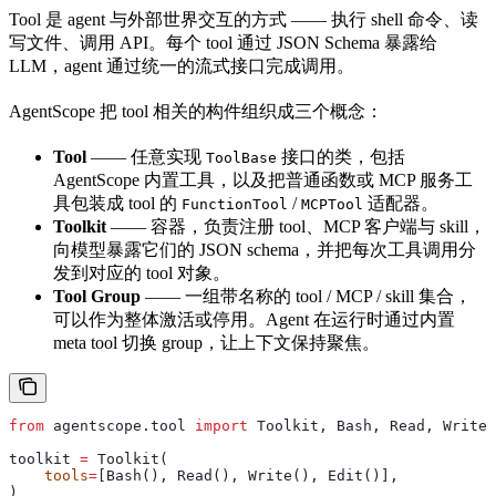
Tool 是 agent 与外部世界交互的方式 —— 执行 shell 命令、读
写文件、调用 API。每个 tool 通过 JSON Schema 暴露给
LLM，agent 通过统一的流式接口完成调用。
AgentScope 把 tool 相关的构件组织成三个概念：
Tool
—— 任意实现
接口的类，包括
ToolBase
AgentScope 内置工具，以及把普通函数或 MCP 服务工
具包装成 tool 的
/
适配器。
FunctionTool
MCPTool
Toolkit
—— 容器，负责注册 tool、MCP 客户端与 skill，
向模型暴露它们的 JSON schema，并把每次工具调用分
发到对应的 tool 对象。
Tool Group
—— 一组带名称的 tool / MCP / skill 集合，
可以作为整体激活或停用。Agent 在运行时通过内置
meta tool 切换 group，让上下文保持聚焦。
from
 agentscope.tool 
import
 Toolkit, Bash, Read, Write,
toolkit 
=
 Toolkit(
    tools
=
[Bash(), Read(), Write(), Edit()],
)