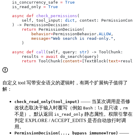
    is_concurrency_safe 
=
 True
    is_read_only 
=
 True
    async
 def
 check_permissions
(
        self
, 
tool_input
: 
dict
, 
context
: PermissionCont
    ) -> PermissionDecision:
        return
 PermissionDecision(
            behavior
=
PermissionBehavior.
ALLOW
,
            message
=
"Web search is read-only."
,
        )
    async
 def
 call
(
self
, 
query
: 
str
) -> ToolChunk:
        results 
=
 await
 do_search(query)
        return
 ToolChunk(
content
=
[TextBlock(
text
=
result
自定义 tool 写带安全语义的逻辑时，有两个扩展钩子值得了
解：
—— 当某次调用是否修
check_read_only(tool_input)
改状态取决于输入时覆写（例如
：
是只读，
Bash
ls
rm
不是）。默认返回
静态属性。权限引擎在
is_read_only
判定 EXPLORE / ACCEPT_EDITS 是否自动放行时调
用。
——
PermissionDecision(..., bypass_immune=True)