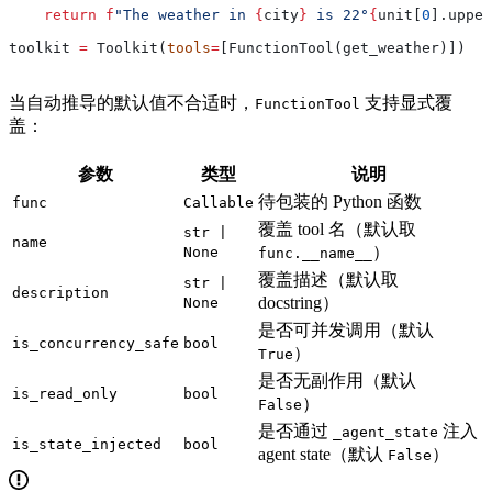
    return
 f
"The weather in 
{
city
}
 is 22°
{
unit[
0
].upper
toolkit 
=
 Toolkit(
tools
=
[FunctionTool(get_weather)])
当自动推导的默认值不合适时，
支持显式覆
FunctionTool
盖：
参数
类型
说明
待包装的 Python 函数
func
Callable
覆盖 tool 名（默认取
str |
name
）
None
func.__name__
覆盖描述（默认取
str |
description
docstring）
None
是否可并发调用（默认
is_concurrency_safe
bool
）
True
是否无副作用（默认
is_read_only
bool
）
False
是否通过
注入
_agent_state
is_state_injected
bool
agent state（默认
）
False