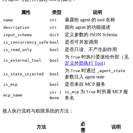
属性
类型
说明
暴露给 agent 的 tool 名称
name
str
面向 agent 的功能描述
description
str
定义参数的 JSON Schema
input_schema
dict
是否可并发调用
is_concurrency_safe
bool
是否只读、不产生副作用
is_read_only
bool
为
时执行委派给外部（见
True
is_external_tool
bool
定义外部执行 Tool
）
为
时通过
True
_agent_state
is_state_injected
bool
参数注入 agent state
是否来自 MCP 服务
is_mcp
bool
为
时所属 MCP 服
is_mcp
True
str |
mcp_name
务名
None
接入执行流程与权限系统的方法：
必
方法
说明
需