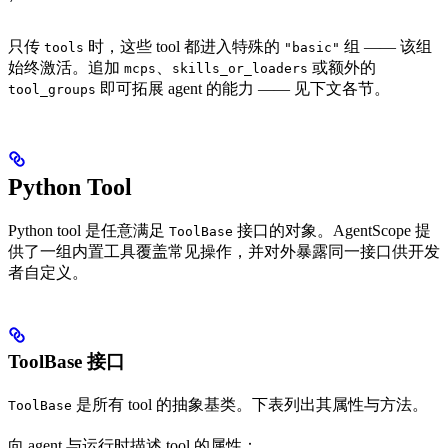
只传
时，这些 tool 都进入特殊的
组 —— 该组
tools
"basic"
始终激活。追加
、
或额外的
mcps
skills_or_loaders
即可拓展 agent 的能力 —— 见下文各节。
tool_groups
Python Tool
Python tool 是任意满足
接口的对象。AgentScope 提
ToolBase
供了一组内置工具覆盖常见操作，并对外暴露同一接口供开发
者自定义。
ToolBase 接口
是所有 tool 的抽象基类。下表列出其属性与方法。
ToolBase
向 agent 与运行时描述 tool 的属性：