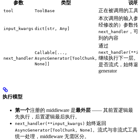
参数
类型
说明
正在被调用的工具
tool
ToolBase
本次调用的输入参
经修改的）参数传
input_kwargs
dict[str, Any]
，可
next_handler
到的内容
通过
next_handler(**i
Callable[...,
继续执行下一层。
next_handler
AsyncGenerator[ToolChunk,
None]]
是否流式，始终返回 
generator
执行模型
第一个
注册的 middleware 是
最外层
—— 其前置逻辑最
先执行，后置逻辑最后执行。
始终返回
next_handler(**input_kwargs)
。流式与非流式工具
AsyncGenerator[ToolChunk, None]
统一处理，middleware 无需区分。