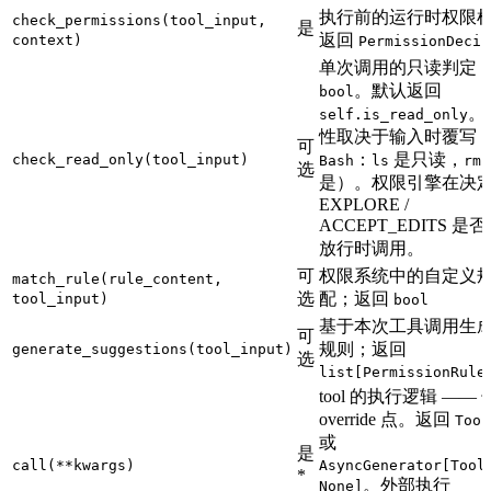
执行前的运行时权限
check_permissions(tool_input,
是
返回
context)
PermissionDecis
单次调用的只读判定
。默认返回
bool
。
self.is_read_only
性取决于输入时覆写
可
：
是只读，
check_read_only(tool_input)
Bash
ls
rm
选
是）。权限引擎在决
EXPLORE /
ACCEPT_EDITS 是
放行时调用。
可
权限系统中的自定义
match_rule(rule_content,
选
配；返回
tool_input)
bool
基于本次工具调用生
可
规则；返回
generate_suggestions(tool_input)
选
list[PermissionRule
tool 的执行逻辑 ——
override 点。返回
Tool
或
是
call(**kwargs)
AsyncGenerator[Tool
*
。外部执行
None]