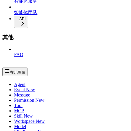
智能体服务
智能体团队
API
其他
FAQ
在此页面
Agent
Event New
Message
Permission New
Tool
MCP
Skill New
Workspace New
Model