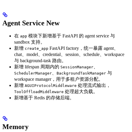
Agent Service
New
在
模块下新增基于 FastAPI 的 agent service 与
app
sandbox 支持。
新增
FastAPI factory，统一暴露 agent、
create_app
chat、model、credential、session、schedule、workspace
与 background-task 路由。
新增 lifespan 周期内的
、
SessionManager
、
与
SchedulerManager
BackgroundTaskManager
workspace manager，用于多租户资源分配。
新增
处理流式输出，
AGUIProtocolMiddleware
处理超大负载。
ToolOffloadMiddleware
新增基于 Redis 的存储后端。
Memory