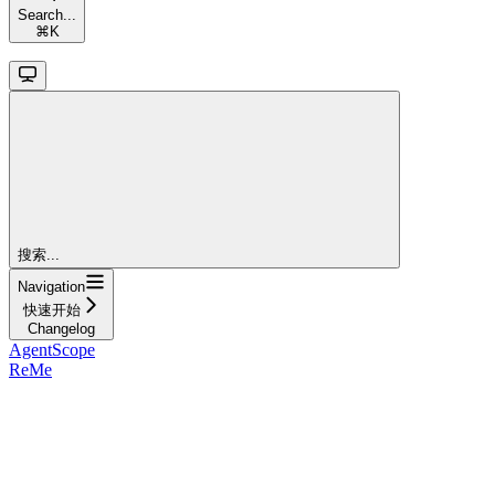
Search...
⌘
K
搜索...
Navigation
快速开始
Changelog
AgentScope
ReMe