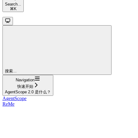
Search...
⌘
K
搜索...
Navigation
快速开始
AgentScope 2.0 是什么？
AgentScope
ReMe