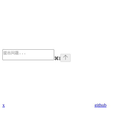
⌘
I
x
github