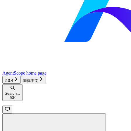
AgentScope
home page
2.0.4
简体中文
Search...
⌘
K