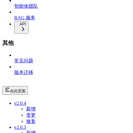
智能体团队
RAG 服务
API
其他
常见问题
版本迁移
在此页面
v2.0.4
新增
变更
修复
v2.0.3
新增